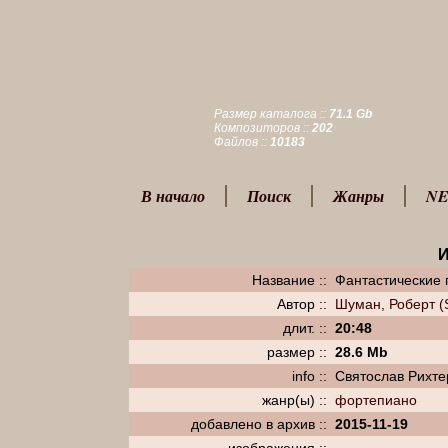
Размер каталога ::
71.1 Gb
Композиторов ::
202
Файлов ::
10183
В начало
Поиск
Жанры
NE
Название ::
Фантастические 
Автор ::
Шуман, Роберт 
длит. ::
20:48
размер ::
28.6 Mb
info ::
Святослав Рихте
жанр(ы) ::
фортепиано
добавлено в архив ::
2015-11-19