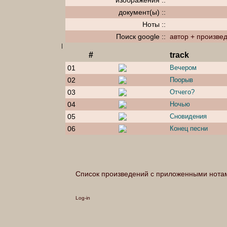
изображения ::
документ(ы) ::
Ноты ::
Поиск google ::
автор + произве
|
#
track
01
Вечером
02
Поорыв
03
Отчего?
04
Ночью
05
Сновидения
06
Конец песни
Список произведений с приложенными нота
Log-in