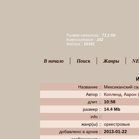
Размер каталога ::
71.1 Gb
Композиторов ::
202
Файлов ::
10183
В начало
Поиск
Жанры
NE
Название ::
Мексиканский с
Автор ::
Копленд, Аарон 
длит. ::
10:58
размер ::
14.4 Mb
info ::
жанр(ы) ::
оркестровые
добавлено в архив ::
2013-01-22