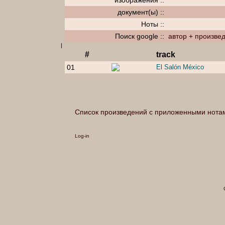
изображения ::
документ(ы) ::
Ноты ::
Поиск google ::
автор + произве
|
#
track
01
El Salón México
Список произведений с приложенными нота
Log-in