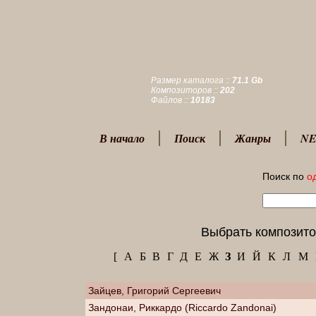
Размер каталога ::
71.1 Gb
Композиторов ::
202
Файлов ::
10183
В начало
Поиск
Жанры
NE
Поиск по
о
Выбрать композито
[
А
Б
В
Г
Д
Е
Ж
З
И
Й
К
Л
М
Зайцев, Григорий Сергеевич
Зандонаи, Риккардо (Riccardo Zandonai)