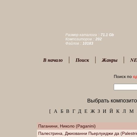
Размер каталога ::
71.1 Gb
Композиторов ::
202
Файлов ::
10183
В начало
Поиск
Жанры
NE
Поиск по
о
Выбрать композито
[
А
Б
В
Г
Д
Е
Ж
З
И
Й
К
Л
М
Паганини, Николо (Paganini)
Палестрина, Джиованни Пьерлуиджи да (Palestri