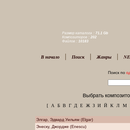
Размер каталога ::
71.1 Gb
Композиторов ::
202
Файлов ::
10183
В начало
Поиск
Жанры
NE
Поиск по
о
Выбрать композито
[
А
Б
В
Г
Д
Е
Ж
З
И
Й
К
Л
М
Элгар, Эдвард Уильям (Elgar)
Энеску, Джордже (Enescu)