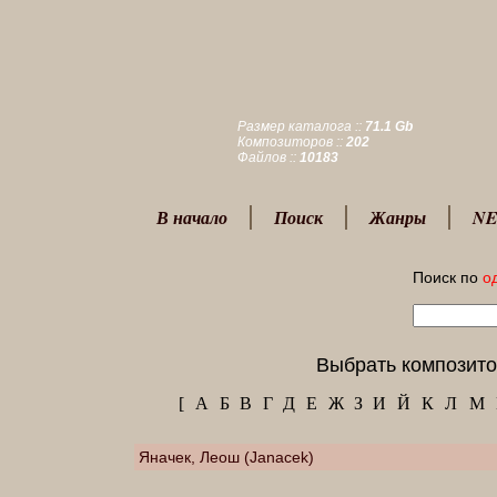
Размер каталога ::
71.1 Gb
Композиторов ::
202
Файлов ::
10183
В начало
Поиск
Жанры
NE
Поиск по
о
Выбрать композито
[
А
Б
В
Г
Д
Е
Ж
З
И
Й
К
Л
М
Яначек, Леош (Janacek)