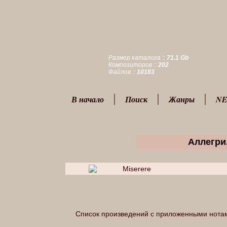
Размер каталога ::
71.1 Gb
Композиторов ::
202
Файлов ::
10183
В начало
Поиск
Жанры
NE
Аллегри,
Miserere
Список произведений с приложенными нота