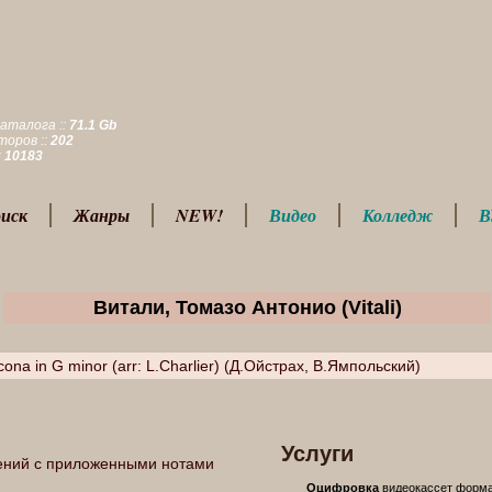
аталога ::
71.1 Gb
оров ::
202
:
10183
иск
Жанры
NEW!
Видео
Колледж
В
Витали, Томазо Антонио (Vitali)
cona in G minor (arr: L.Charlier) (Д.Ойстрах, В.Ямпольский)
Услуги
ений с приложенными нотами
Оцифровка
видеокассет формато