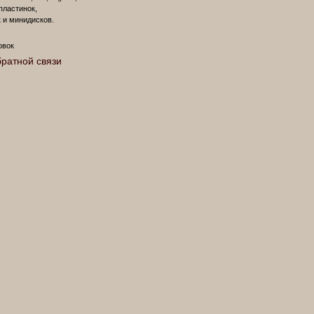
пластинок,
 и минидисков.
овок
ратной связи