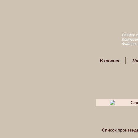
Размер к
Композит
Файлов :
В начало
По
Cia
Список произвед