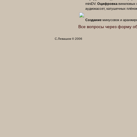
miniDV.
Оцифровка
виниловых 
аудиокассет, катушечных плёнок
Создание
минусовок и аранжир
Все вопросы через форму об
С.Левашов © 2006