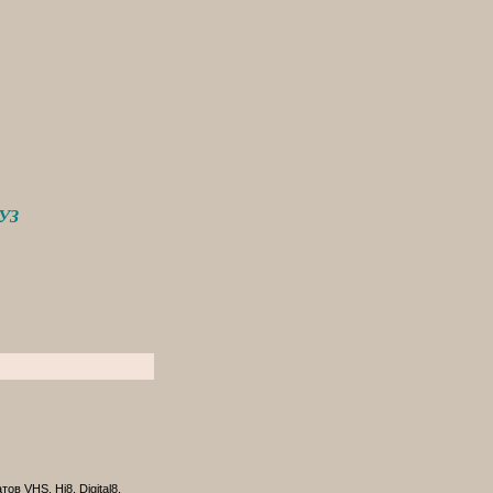
УЗ
в VHS, Hi8, Digital8,