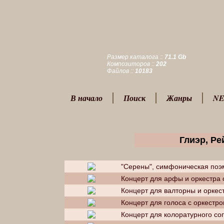
Размер каталога ::
71.1 Gb
Композиторов ::
202
Файлов ::
10183
В начало
Поиск
Жанры
NE
Глиэр, Р
"Серены", симфоническая поэм
Концерт для арфы и оркестра с
Концерт для валторны и оркестр
Концерт для голоса с оркестр
Концерт для колоратурного соп