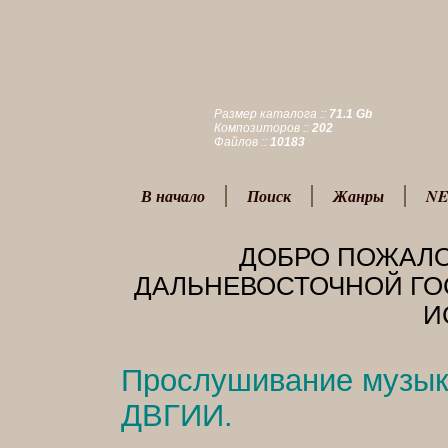
Размер каталога ::
71.1 Gb
Композиторов ::
202
Файлов ::
10183
В начало
Поиск
Жанры
NE
ДОБРО ПОЖАЛО
ДАЛЬНЕВОСТОЧНОЙ ГО
И
Прослушивание музыки
ДВГИИ.